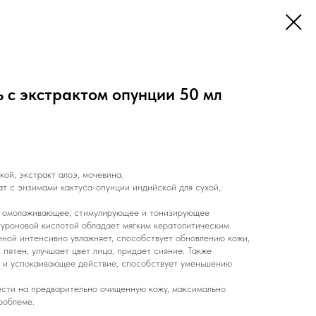
 с экстрактом опунции 50 мл
ой, экстракт алоэ, мочевина.
т с энзимами кактуса-опунции индийской для сухой,
 омолаживающее, стимулирующее и тонизирующее
туроновой кислотой обладает мягким кератолитическим
иной интенсивно увлажняет, способствует обновлению кожи,
пятен, улучшает цвет лица, придает сияние. Также
 и успокаивающее действие, способствует уменьшению
сти на предварительно очищенную кожу, максимально
роблеме.