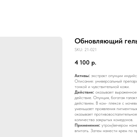
Обновляющий гель
SKU:
21-021
4 100
р.
Активы:
экстракт опунции индийск
Описание: универсальный препара
тонкой и чувствительной кожи.
Действие:
оказывает выраженное
действие. Опунция, богатая галак
действием. В ком- плексе с мочев
уменьшает проявления пигментных 
оказывает противовоспалительное
количества закрытых комедонов.
Применение:
утром/вечером нане
впитать. Затем нанести крем по п