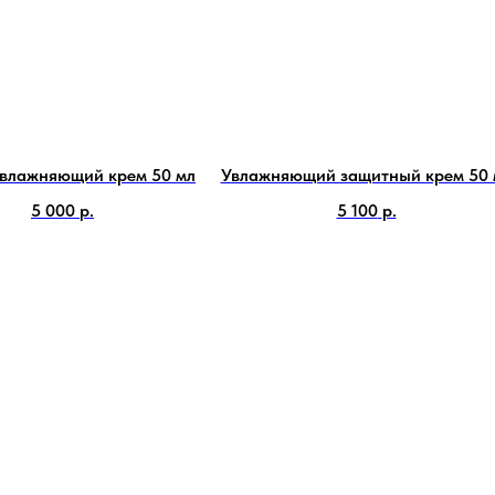
увлажняющий крем 50 мл
Увлажняющий защитный крем 50 
5 000
р.
5 100
р.