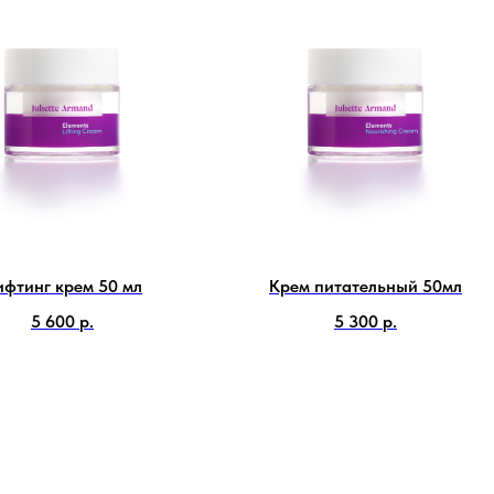
ифтинг крем 50 мл
Крем питательный 50мл
5 600
р.
5 300
р.