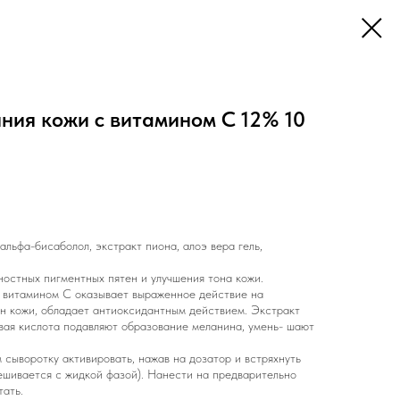
ния кожи с витамином С 12% 10
альфа-бисаболол, экстракт пиона, алоэ вера гель,
ностных пигментных пятен и улучшения тона кожи.
 витамином С оказывает выраженное действие на
он кожи, обладает антиоксидантным действием. Экстракт
вая кислота подавляют образование меланина, умень- шают
сыворотку активировать, нажав на дозатор и встряхнуть
ешивается с жидкой фазой). Нанести на предварительно
тать.