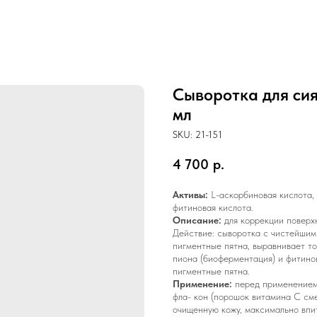
Сыворотка для сия
мл
SKU:
21-151
4 700
р.
Активы:
L-аскорбиновая кислота, 
фитиновая кислота.
Описание:
для коррекции поверх
Действие: сыворотка с чистейшим
пигментные пятна, выравнивает т
пиона (биоферментация) и фитино
пигментные пятна.
Применение:
перед применением 
фла- кон (порошок витамина С см
очищенную кожу, максимально впи