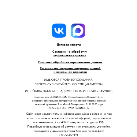
Договор оферты
Согласие на обработку
персональных данных
Политика обработки персональных данных
Согласие на получение информационной
и рекламной рассылки
ИМЕЮТСЯ ПРОТИВОПОКАЗАНИЯ.
ПРОКОНСУЛЬТИРУЙТЕСЬ СО СПЕЦИАЛИСТОМ
ИП ЛЁВИНА НАТАЛЬЯ ВЛАДИМИРОВНА, ИНН: 504204591803
Товарный знак «СВОИ ЛЮДИ» Правообладатель Лёвина Н.В. на
основании регистрации в Государственном реестре товарных знаков и
знаков обслуживания Российской Федерации от 01.11.2022 года
2022-2026 ВСЕ ПРАВА ЗАЩИЩЕНЫ
Сайт носит исключительно информационный характер и ни при
каких условиях не является публичной офертой, определяемой
положениями ч. 2 ст. 437 Гражданского кодекса РФ.
Подробную информацию об услугах и их стоимости, уточняйте,
пожалуйста у администратора Клиники по телефону
+74951459191.