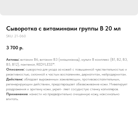
Сыворотка с витаминами группы В 20 мл
SKU:
21-060
3 700
р.
Активы:
витамин В6, витамин В3 (ниацинамид), мульти В комплекс (В1, В2, В3,
В5, В12), пантенол, REDYLESS™.
Описание:
сыворотка для ухода за кожей с повышенной чувствительностью и
реактивностью, склонной к частым воспалениям, дерматитам, нейродермитам.
Действие:
обладает выраженным заживляющим, противовоспалительным,
регенерирующим действием, предотвращает обезвоживание кожи. Нивелирует
раздражения и эритему кожи, укреп- ляет сосудистую стенку капилляров.
Применение
: нанести на предварительно очищенную кожу, максимально
впитать.