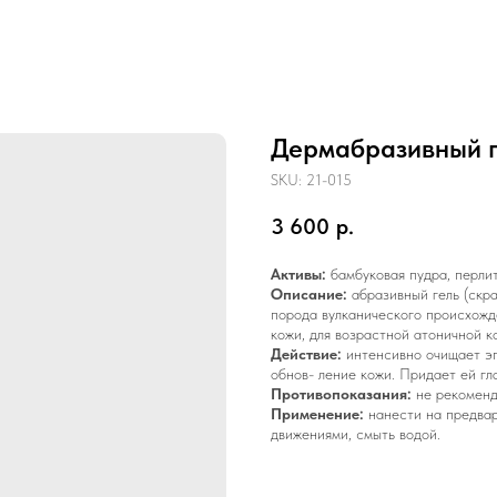
Дермабразивный г
SKU:
21-015
3 600
р.
Активы:
бамбуковая пудра, перлит
Описание:
абразивный гель (скра
порода вулканического происхожд
кожи, для возрастной атоничной к
Действие:
интенсивно очищает эп
обнов- ление кожи. Придает ей гл
Противопоказания:
не рекоменду
Применение:
нанести на предвар
движениями, смыть водой.