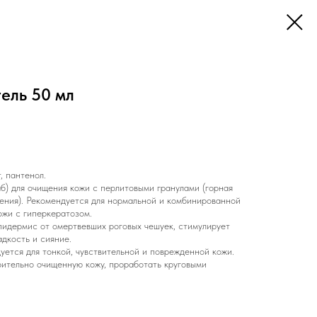
ель 50 мл
, пантенол.
б) для очищения кожи с перлитовыми гранулами (горная
ения). Рекомендуется для нормальной и комбинированной
ожи с гиперкератозом.
идермис от омертвевших роговых чешуек, стимулирует
адкость и сияние.
ется для тонкой, чувствительной и поврежденной кожи.
ительно очищенную кожу, проработать круговыми