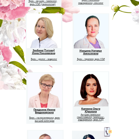
Врач - акушер - гинеколог,
эндокринолог, сексолог
врач УЗИ (гинекология)
Злобина (Титова)
Изицина Наталья
Инна Николаевна
Алексеевна
Врач - уролог - андролог
Врач - терапевт, врач УЗИ
Каплина Ольга
Прядкина Ирина
Юрьевна
Владимировна
Акушер-гинеколог,
гемостазиолог, гинеколог-
Врач - гастроэнтеролог, врач
эндокринолог, врач УЗД
высшей категории