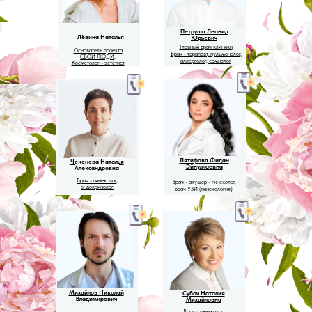
Петруша Леонид
Лёвина Наталья
Юрьевич
Главный врач клиники
Основатель проекта
Врач - терапевт, пульмонолог,
СВОИ ЛЮДИ,
аллерголог, сомнолог
Косметолог - эстетист
Лятифова Фидан
Чекенева Наталья
Эйнуллаевна
Александровна
Врач - гинеколог,
Врач - акушер - гинеколог,
эндокринолог
врач УЗИ (гинекология)
Михайлов Николай
Субоч Наталия
Владимирович
Михайловна
Врач - гинеколог,