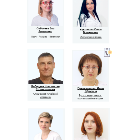
Соболева Ева
Чунтонова Ольга
Артуровна
Валерьевна
Врач - Акушер - Гинеколог
Эксперт по питанию
Кибардин Константин
Привезенцева Инна
Станиславович
Юрьевна
Специалист Китайской
Врач - эндокринолог,
медицины
врач высшей категории