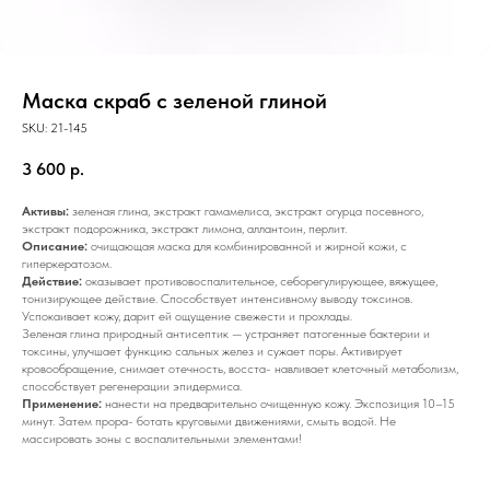
Маска скраб с зеленой глиной
SKU:
21-145
3 600
р.
Активы:
зеленая глина, экстракт гамамелиса, экстракт огурца посевного,
экстракт подорожника, экстракт лимона, аллантоин, перлит.
Описание:
очищающая маска для комбинированной и жирной кожи, с
гиперкератозом.
Действие:
оказывает противовоспалительное, себорегулирующее, вяжущее,
тонизирующее действие. Способствует интенсивному выводу токсинов.
Успокаивает кожу, дарит ей ощущение свежести и прохлады.
Зеленая глина природный антисептик — устраняет патогенные бактерии и
токсины, улучшает функцию сальных желез и сужает поры. Активирует
кровообращение, снимает отечность, восста- навливает клеточный метаболизм,
способствует регенерации эпидермиса.
Применение:
нанести на предварительно очищенную кожу. Экспозиция 10–15
минут. Затем прора- ботать круговыми движениями, смыть водой. Не
массировать зоны с воспалительными элементами!