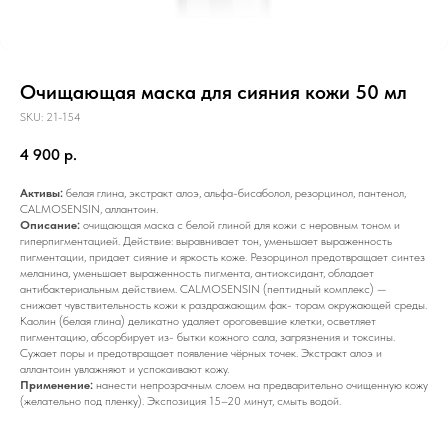
Очищающая маска для сияния кожи 50 мл
SKU:
21-154
4 900
р.
Активы:
белая глина, экстракт алоэ, альфа-бисаболол, резорцинол, пантенол,
CALMOSENSIN, аллантоин.
Описание:
очищающая маска с белой глиной для кожи с неровным тоном и
гиперпигментацией. Действие: выравнивает тон, уменьшает выраженность
пигментации, придает сияние и яркость коже. Резорцинол предотвращает синтез
меланина, уменьшает выраженность пигмента, антиоксидант, обладает
антибактериальным действием. CALMOSENSIN (пептидный комплекс) —
снижает чувствительность кожи к раздражающим фак- торам окружающей среды.
Каолин (белая глина) деликатно удаляет ороговевшие клетки, осветляет
пигментацию, абсорбирует из- бытки кожного сала, загрязнения и токсины.
Сужает поры и предотвращает появление чёрных точек. Экстракт алоэ и
аллантоин увлажняют и успокаивают кожу.
Применение:
нанести непрозрачным слоем на предварительно очищенную кожу
(желательно под пленку). Экспозиция 15–20 минут, смыть водой.