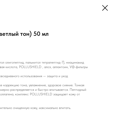
ветлый тон) 50 мл
л олигопептид, пальмитол тетрапептид-7), ниацинамид
овая кислота, POLLUSHIELD , алоэ, аллантоин, УФ-фильтры
овседневного использования — защита и уход
е коррекцию тона, увлажнение, здоровое сияние. Тонкая
номерно распределяется и быстро впитывается. Пептидный
 коллагена, комплекс POLLUSHIELD защищает кожу от
ительно очищенную кожу, максимально впитать.