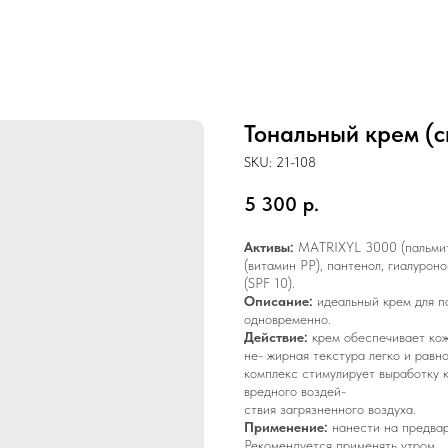
Тональный крем (с
SKU:
21-108
5 300
р.
Активы:
MATRIXYL 3000 (пальмито
(витамин РР), пантенол, гиалурон
(SPF 10).
Описание:
идеальный крем для п
одновременно.
Действие:
крем обеспечивает кож
не- жирная текстура легко и рав
комплекс стимулирует выработку
вредного воздей-
ствия загрязненного воздуха.
Применение:
нанести на предвар
Рекомендуется применять утром.