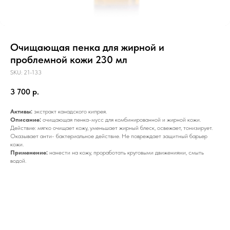
Очищающая пенка для жирной и
проблемной кожи 230 мл
SKU:
21-133
3 700
р.
Активы:
экстракт канадского кипрея.
Описание:
очищающая пенка-мусс для комбинированной и жирной кожи.
Действие: мягко очищает кожу, уменьшает жирный блеск, освежает, тонизирует.
Оказывает анти- бактериальное действие. Не повреждает защитный барьер
кожи.
Применение:
нанести на кожу, проработать круговыми движениями, смыть
водой.