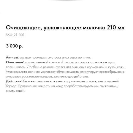
Очищающее, увлажняющее молочко 210 мл
SKU:
21-001
3 000
р.
Активы:
экстракт ромашки, экстракт алоэ вера, аргинин.
Описание:
молочко нежной кремовой текстуры с высоким увлажняющим
потенциалом. Особенно рекомендуется для очищения нормальной и сухой кожи.
Аминокислота аргинин усиливает обмен веществ, стимулирует кровообращение,
оказывает восстанавливающее, заживляющее действие.
Действие:
бережно очищает кожу, не раздражает, не повреждает защитный
барьер. Применение: нанести на кожу, проработать круговыми движениями,
смыть водой.