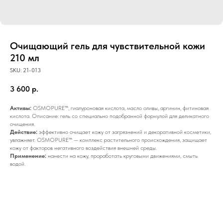
Очищающий гель для чувствительной кожи
210 мл
SKU:
21-013
3 600
р.
Активы:
OSMOPURE™, гиалуроновая кислота, масло оливы, аргинин, фитиновая
кислота. Описание: гель со специально подобранной формулой для деликатного
очищения.
Действие:
эффективно очищает кожу от загрязнений и декоративной косметики,
увлажняет. OSMOPURE™ — комплекс растительного происхождения, защищает
кожу от факторов негативного воздействия внешней среды.
Применение:
нанести на кожу, проработать круговыми движениями, смыть
водой.