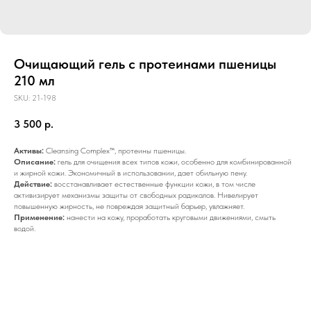
Очищающий гель с протеинами пшеницы
210 мл
SKU:
21-198
3 500
р.
Активы:
Cleansing Complex™, протеины пшеницы.
Описание:
гель для очищения всех типов кожи, особенно для комбинированной
и жирной кожи. Экономичный в использовании, дает обильную пену.
Действие:
восстанавливает естественные функции кожи, в том числе
активизирует механизмы защиты от свободных радикалов. Нивелирует
повышенную жирность, не повреждая защитный барьер, увлажняет.
Применение:
нанести на кожу, проработать круговыми движениями, смыть
водой.