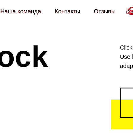
Наша команда
Наша команда
Контакты
Контакты
Отзывы
Отзывы
lock
Click
Use 
М
М
adapt